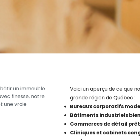
bâtir
un
immeuble
Voici un aperçu de ce que n
avec
finesse,
notre
grande région de Québec :
et
une
vraie
Bureaux corporatifs mode
Bâtiments industriels bie
Commerces de détail prêts
Cliniques et cabinets conç