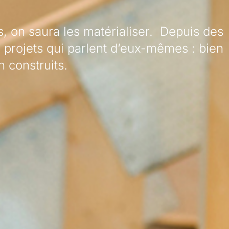
, on saura les matérialiser. Depuis des
 projets qui parlent d’eux-mêmes : bien
 construits.