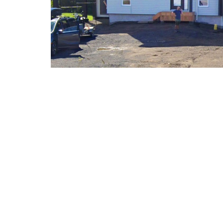
PROJET 04
Unifamilial