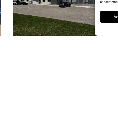
consentement
Ac
PROJET 05
Industriel